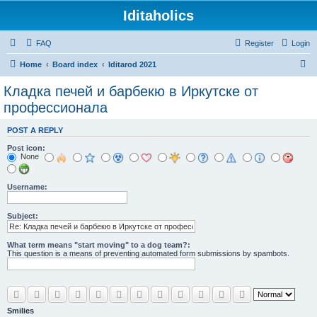
Iditaholics
FAQ
Register
Login
S
Home
Board index
Iditarod 2021
e
Кладка печей и барбекю в Иркутске от
a
профессионала
r
POST A REPLY
c
Post icon:
h
None
Username:
Subject:
What term means "start moving" to a dog team?:
This question is a means of preventing automated form submissions by spambots.
Smilies