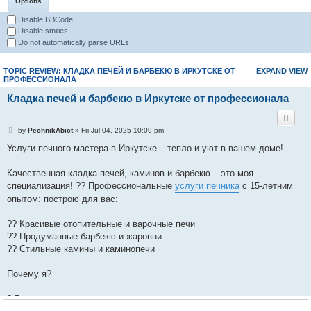
Options
Disable BBCode
Disable smilies
Do not automatically parse URLs
TOPIC REVIEW: КЛАДКА ПЕЧЕЙ И БАРБЕКЮ В ИРКУТСКЕ ОТ
EXPAND VIEW
ПРОФЕССИОНАЛА
Кладка печей и барбекю в Иркутске от профессионала
by
PechnikAbict
» Fri Jul 04, 2025 10:09 pm
Услуги печного мастера в Иркутске – тепло и уют в вашем доме!
Качественная кладка печей, каминов и барбекю – это моя
специализация! ?? Профессиональные
услуги печника
с 15-летним
опытом: построю для вас:
?? Красивые отопительные и варочные печи
?? Продуманные барбекю и жаровни
?? Стильные камины и каминопечи
Почему я?
? Работаю только с качественным кирпичом и материалами