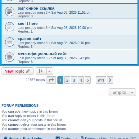
Replies:
3
омг онион ссылка
Last post by
mess3
«
Sat Aug 08, 2026 11:51 pm
Replies:
3
see it here
Last post by
mess3
«
Sat Aug 08, 2026 10:00 pm
Replies:
1
кракен сайт
Last post by
mess3
«
Sat Aug 08, 2026 9:10 pm
Replies:
3
мега официальный сайт
Last post by
mess3
«
Sat Aug 08, 2026 5:42 pm
Replies:
3
New Topic
Page
1
of
911
1
2
3
4
5
911
Next
22757 topics
…
Jump to
FORUM PERMISSIONS
You
can
post new topics in this forum
You
can
reply to topics in this forum
You
cannot
edit your posts in this forum
You
cannot
delete your posts in this forum
You
cannot
post attachments in this forum
Home
Board index
Contact us
Delete cookies
All times are
UTC