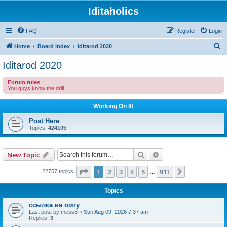
Iditaholics
FAQ
Register
Login
S
Home
Board index
Iditarod 2020
e
Iditarod 2020
a
Forum rules
r
You guys know the drill.
c
Working On It!
h
Post Here
Topics:
424105
Search
Advanced search
New Topic
Page
1
of
911
1
2
3
4
5
911
Next
22757 topics
…
Topics
ссылка на омгу
Last post by
mess3
«
Sun Aug 09, 2026 7:37 am
Replies:
3