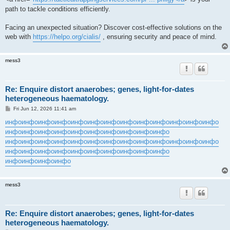
path to tackle conditions efficiently.
Facing an unexpected situation? Discover cost-effective solutions on the
web with
https://helpo.org/cialis/
, ensuring security and peace of mind.
mess3
Re: Enquire distort anaerobes; genes, light-for-dates
heterogeneous haematology.
P
Fri Jun 12, 2026 11:41 am
o
s
инфо
инфо
инфо
инфо
инфо
инфо
инфо
инфо
инфо
инфо
инфо
инфо
инфо
t
инфо
инфо
инфо
инфо
инфо
инфо
инфо
инфо
инфо
инфо
инфо
инфо
инфо
инфо
инфо
инфо
инфо
инфо
инфо
инфо
инфо
инфо
инфо
инфо
инфо
инфо
инфо
инфо
инфо
инфо
инфо
инфо
инфо
инфо
инфо
инфо
инфо
mess3
Re: Enquire distort anaerobes; genes, light-for-dates
heterogeneous haematology.