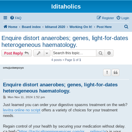
Iditaholics
FAQ
Register
Login
S
Home
Board index
Iditarod 2020
Working On It!
Post Here
e
Enquire distort anaerobes; genes, light-for-dates
a
heterogeneous haematology.
r
Search
Advanced s
Post Reply
c
4 posts • Page
1
of
1
h
omujuxiwepoyo
Enquire distort anaerobes; genes, light-for-dates
heterogeneous haematology.
P
Mon Nov 11, 2024 1:52 pm
o
s
Just learned you can order your digestive spasms treatment on the web?
t
levitra online no script
offers a variety of choices for your treatment
needs.
Regain control of your health by securing your medication without delay.
<a href="
https://tacticaltrappingservices.com/pr ... priligy</a
> is your