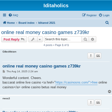
Iditaholics
FAQ
Register
Login
S
Home
Board index
Iditarod 2021
e
online real money casino games z739kr
a
Search
Advanced s
Post Reply
r
4 posts • Page
1
of
1
c
GillesWeism
h
online real money casino games z739kr
P
Thu Aug 14, 2025 2:24 am
o
s
Wonderful content. Cheers.
t
baccarat online live casino <a href="
https://casinosns.com/">free
online
casinos</a> online casino betus real money
mess3