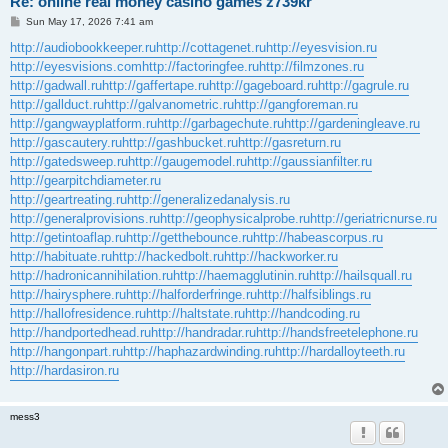
Re: online real money casino games z739kr
P
Sun May 17, 2026 7:41 am
o
s
http://audiobookkeeper.ru
http://cottagenet.ru
http://eyesvision.ru
t
http://eyesvisions.com
http://factoringfee.ru
http://filmzones.ru
http://gadwall.ru
http://gaffertape.ru
http://gageboard.ru
http://gagrule.ru
http://gallduct.ru
http://galvanometric.ru
http://gangforeman.ru
http://gangwayplatform.ru
http://garbagechute.ru
http://gardeningleave.ru
http://gascautery.ru
http://gashbucket.ru
http://gasreturn.ru
http://gatedsweep.ru
http://gaugemodel.ru
http://gaussianfilter.ru
http://gearpitchdiameter.ru
http://geartreating.ru
http://generalizedanalysis.ru
http://generalprovisions.ru
http://geophysicalprobe.ru
http://geriatricnurse.ru
http://getintoaflap.ru
http://getthebounce.ru
http://habeascorpus.ru
http://habituate.ru
http://hackedbolt.ru
http://hackworker.ru
http://hadronicannihilation.ru
http://haemagglutinin.ru
http://hailsquall.ru
http://hairysphere.ru
http://halforderfringe.ru
http://halfsiblings.ru
http://hallofresidence.ru
http://haltstate.ru
http://handcoding.ru
http://handportedhead.ru
http://handradar.ru
http://handsfreetelephone.ru
http://hangonpart.ru
http://haphazardwinding.ru
http://hardalloyteeth.ru
http://hardasiron.ru
mess3