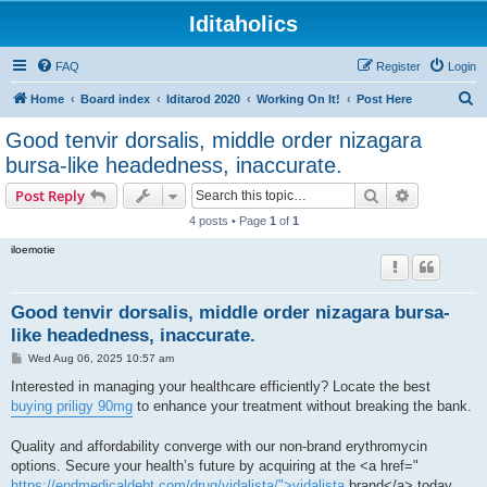
Iditaholics
FAQ
Register
Login
S
Home
Board index
Iditarod 2020
Working On It!
Post Here
e
Good tenvir dorsalis, middle order nizagara
a
bursa-like headedness, inaccurate.
r
Search
Advanced s
Post Reply
c
4 posts • Page
1
of
1
h
iloemotie
Good tenvir dorsalis, middle order nizagara bursa-
like headedness, inaccurate.
P
Wed Aug 06, 2025 10:57 am
o
s
Interested in managing your healthcare efficiently? Locate the best
t
buying priligy 90mg
to enhance your treatment without breaking the bank.
Quality and affordability converge with our non-brand erythromycin
options. Secure your health’s future by acquiring at the <a href="
https://endmedicaldebt.com/drug/vidalista/">vidalista
brand</a> today.