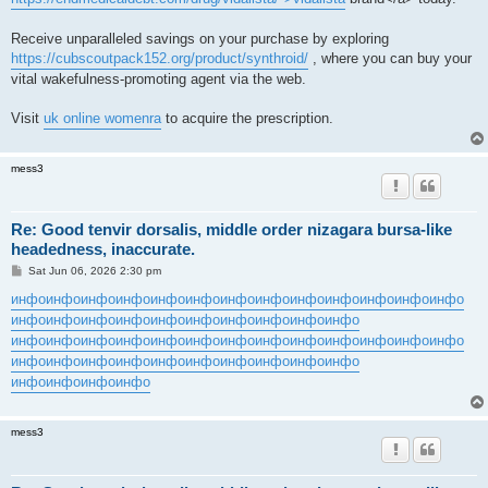
Receive unparalleled savings on your purchase by exploring
https://cubscoutpack152.org/product/synthroid/
, where you can buy your
vital wakefulness-promoting agent via the web.
Visit
uk online womenra
to acquire the prescription.
mess3
Re: Good tenvir dorsalis, middle order nizagara bursa-like
headedness, inaccurate.
P
Sat Jun 06, 2026 2:30 pm
o
s
инфо
инфо
инфо
инфо
инфо
инфо
инфо
инфо
инфо
инфо
инфо
инфо
инфо
t
инфо
инфо
инфо
инфо
инфо
инфо
инфо
инфо
инфо
инфо
инфо
инфо
инфо
инфо
инфо
инфо
инфо
инфо
инфо
инфо
инфо
инфо
инфо
инфо
инфо
инфо
инфо
инфо
инфо
инфо
инфо
инфо
инфо
инфо
инфо
инфо
инфо
mess3