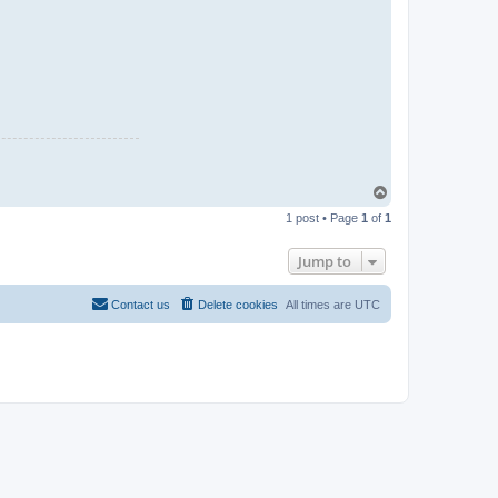
T
o
1 post • Page
1
of
1
p
Jump to
Contact us
Delete cookies
All times are
UTC