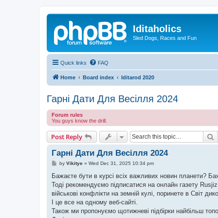
Iditaholics
Sled Dogs, Races and Fun
Quick links
FAQ
Home
Board index
Iditarod 2020
Гарні Дати Для Весілля 2024
Forum rules
You guys know the drill.
S
Post Reply
Гарні Дати Для Весілля 2024
P
by
Vikitye
»
Wed Dec 31, 2025 10:34 pm
o
s
Бажаєте бути в курсі всіх важливих новин планети? Б
t
Тоді рекомендуємо підписатися на онлайн газету Rusjizn
військові конфлікти на земній кулі, поринете в Світ дик
І це все на одному веб-сайті.
Також ми пропонуємо щотижневі підбірки найбільш топо