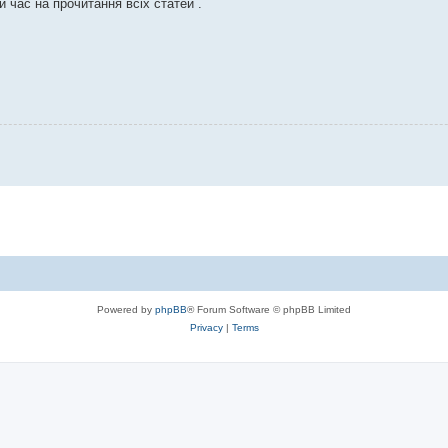
 час на прочитання всіх статей .
Powered by
phpBB
® Forum Software © phpBB Limited
Privacy
|
Terms