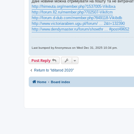
Дані новини можна отримувати на пошту та не витрачати
http://himeuta.org/member.php?1537005-Vikibxa
http://forum.ll2.ru/member.php?702507-Vikifcm
http://forum.d-dub.com/member.php?849118-Vikibdb
http://www.victoriarabien.ugu.pl/forum/ ... 2&t=132390
http://www.dendymaster.ru/forum/showthr ... #post49652
Last bumped by Anonymous on Wed Dec 31, 2025 10:34 pm.
Post Reply
Return to “Iditarod 2020”
Home
Board index