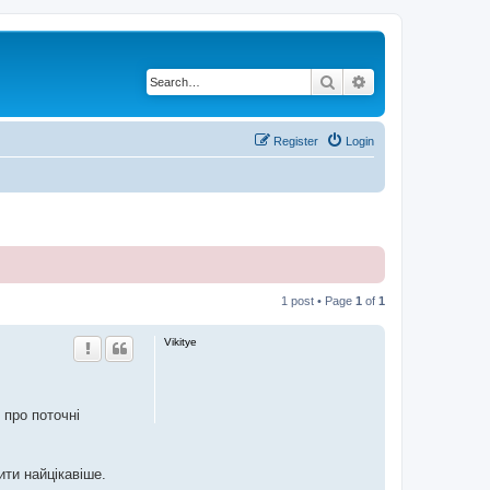
Search
Advanced search
Register
Login
1 post • Page
1
of
1
Vikitye
 про поточні
ти найцікавіше.