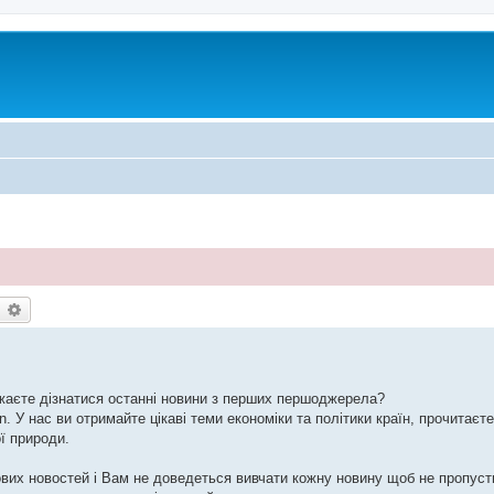
earch
Advanced search
ажаєте дізнатися останні новини з перших першоджерела?
. У нас ви отримайте цікаві теми економіки та політики країн, прочитаєте
ої природи.
вих новостей і Вам не доведеться вивчати кожну новину щоб не пропусти