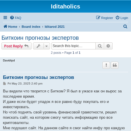
Iditaholics
FAQ
Register
Login
S
Home
Board index
Iditarod 2021
e
Биткоин прогнозы экспертов
a
Search
Advanced s
Post Reply
r
2 posts • Page
1
of
1
c
Davidtpd
h
Биткоин прогнозы экспертов
P
Fri May 23, 2025 2:40 pm
o
s
Вы видели что творится с Битком? Я был в ужасе как он вырос за
t
последнее время.
И даже если будет упадок я все равно буду покупать его и
инвестировать.
Но чтоб поднять свой уровень финансовой грамотности, решил
поискать сайт, на котором смогу читать информацию про все
криптовалюты.
Мне подошел сайт. На данном сайте я смог найти инфу про каждую