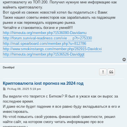
криптовалюту из ТОП 200. Получил нужную мне информацию как
майнить криптовалюту.
Вот одной из свежих новостей хотел бы поделиться с Вами:
Также нашел советы инвесторов как зарабатывать на падающем
рынке и как пережидать коррекцию рынка.
Читайте и становитесь богаче и умней!!!
http://himeuta.org/member.php?1536090-Davidamu
http://forum.survival-readiness.com/vie ... p?t=275330
http://mail.spearboard.com/member.php?u=812786
http://www.smokinstangs.com/member.php/282915-Davidcxi
http://himeuta.org/member.php?1536526-Davidggt
Davidtpd
Криптовалюта iost прогноз на 2024 год
P
Fri Aug 08, 2025 5:19 pm
o
s
Вы видели что творится с Битком? Я был в ужасе как он вырос за
t
последнее время.
И даже если будет падение я все равно буду вкладываться в его и
инвестировать.
Но чтоб повысить свой уровень финансовой грамотности, решил
найти сайт, на котором смогу читать информацию про все
криптовалюты.