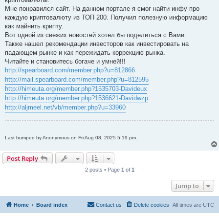
Мне понравился сайт. На данном портале я смог найти инфу про
каждую криптовалюту из ТОП 200. Получил полезную информацию
как майнить крипту.
Вот одной из свежих новостей хотел бы поделиться с Вами:
Также нашел рекомендации инвесторов как инвестировать на
падающем рынке и как пережидать коррекцию рынка.
Читайте и становитесь богаче и умней!!!
http://spearboard.com/member.php?u=812866
http://mail.spearboard.com/member.php?u=812595
http://himeuta.org/member.php?1535703-Davideux
http://himeuta.org/member.php?1536621-Davidwzp
http://aljmeel.net/vb/member.php?u=33960
Last bumped by Anonymous on Fri Aug 08, 2025 5:19 pm.
Post Reply
2 posts • Page
1
of
1
Jump to
Home
Board index
Contact us
Delete cookies
All times are
UTC