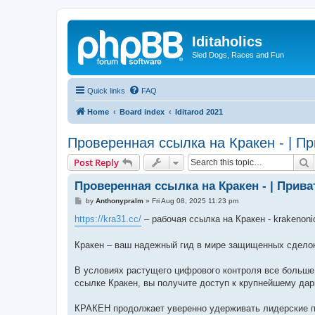
Iditaholics
Sled Dogs, Races and Fun
Quick links
FAQ
Home
Board index
Iditarod 2021
Проверенная ссылка на Кракен - | П
S
Post Reply
Проверенная ссылка на Кракен - | Прив
P
by
Anthonypralm
»
Fri Aug 08, 2025 11:23 pm
o
s
https://kra31.cc/
– рабочая ссылка на Кракен - krakenoni
t
Кракен – ваш надежный гид в мире защищенных сдело
В условиях растущего цифрового контроля все больше
ссылке Кракен, вы получите доступ к крупнейшему да
КРАКЕН продолжает уверенно удерживать лидерские п