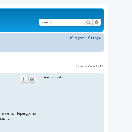
Search
Advanced search
Register
Login
1 post • Page
1
of
1
Anthonypralm
 в сети. Перейдя по
ностью.