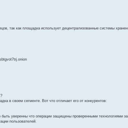
вцов, так как площадка использует децентрализованные системы хранен
btgvot7trj.onion
к?
ка в своем сегменте. Вот что отличает его от конкурентов:
е быть уверенны что операции защищены проверенными технологиями з
ации пользователей.