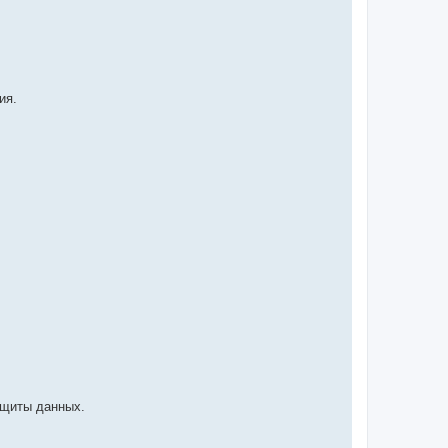
ия.
ащиты данных.