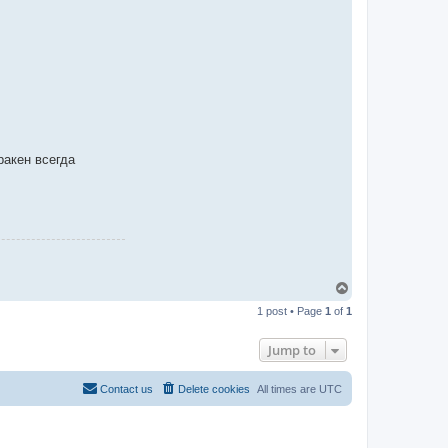
ракен всегда
T
o
1 post • Page
1
of
1
p
Jump to
Contact us
Delete cookies
All times are
UTC