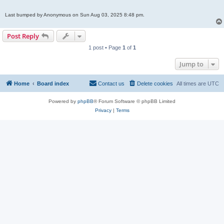
Last bumped by Anonymous on Sun Aug 03, 2025 8:48 pm.
Post Reply
1 post • Page
1
of
1
Jump to
Home
Board index
Contact us
Delete cookies
All times are
UTC
Powered by
phpBB
® Forum Software © phpBB Limited
Privacy
|
Terms