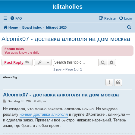
Iditaholics
FAQ
Register
Login
S
Home
Board index
Iditarod 2020
e
Alcomix07 - доставка алкоголя на дом москва
a
Forum rules
r
You guys know the drill.
c
Search
Advanced s
Post Reply
h
1 post • Page
1
of
1
AlkovaSig
Alcomix07 - доставка алкоголя на дом москва
P
Sun Aug 03, 2025 8:48 pm
o
s
Не ожидала, что можно заказать алкоголь ночью. Но увидела
t
рекламу
ночная доставка алкоголя
в группе ВКонтакте , кликнула —
и сделала заказ. Привезли всё быстро, никаких нареканий. Теперь
знаю, где брать в любое время.