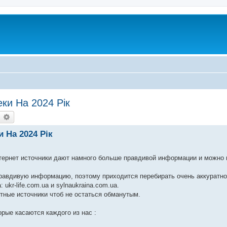
еки На 2024 Рік
earch
Advanced search
 На 2024 Рік
нтернет источники дают намного больше правдивой информации и можно 
равдивую информацию, поэтому приходится перебирать очень аккуратно 
ukr-life.com.ua и sylnaukraina.com.ua.
тные источники чтоб не остаться обманутым.
рые касаются каждого из нас :