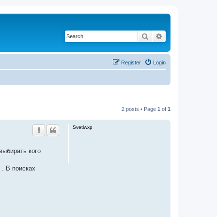
Search
Advanced search
Register
Login
2 posts • Page
1
of
1
Svetlwxp
выбирать кого
. В поисках