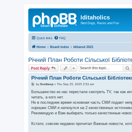
Iditaholics
Sled Dogs, Races and Fun
Quick links
FAQ
Home
Board index
Iditarod 2021
Річний План Роботи Сільської Бібліот
S
Post Reply
Річний План Роботи Сільської Бібліотеки
P
by
Svetlwxp
»
Thu Sep 25, 2025 3:53 am
o
s
Большинство из нас перестали смотреть TV, так как и
t
читать, а кого нет.
Но в последнее время основная часть СМИ подает неп
хороших СМИ я наткнулся на 2 качественных источника: 
Рекомендую и Вам выбирать только качестенные новос
Кстати, совсем недавно прочитал Важные новости, кото