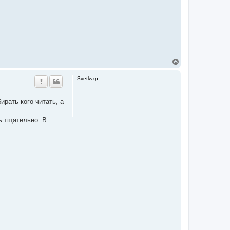
T
o
p
Svetlwxp
рать кого читать, а
ь тщательно. В