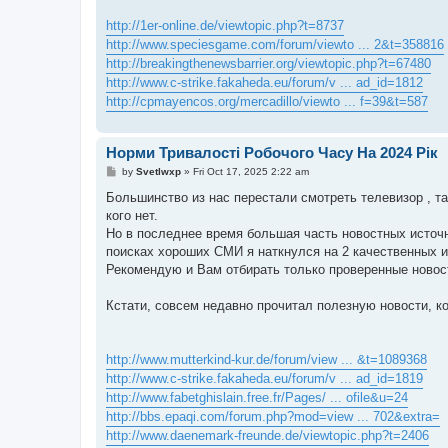
http://1er-online.de/viewtopic.php?t=8737
http://www.speciesgame.com/forum/viewto ... 2&t=358816
http://breakingthenewsbarrier.org/viewtopic.php?t=67480
http://www.c-strike.fakaheda.eu/forum/v ... ad_id=1812
http://cpmayencos.org/mercadillo/viewto ... f=39&t=587
Норми Тривалості Робочого Часу На 2024 Рік
P
by
Svetlwxp
»
Fri Oct 17, 2025 2:22 am
o
s
Большинство из нас перестали смотреть телевизор , та
t
кого нет.
Но в последнее время большая часть новостных источ
поисках хороших СМИ я наткнулся на 2 качественных ист
Рекомендую и Вам отбирать только проверенные новос
Кстати, совсем недавно прочитал полезную новости, ко
http://www.mutterkind-kur.de/forum/view ... &t=1089368
http://www.c-strike.fakaheda.eu/forum/v ... ad_id=1819
http://www.fabetghislain.free.fr/Pages/ ... ofile&u=24
http://bbs.epaqi.com/forum.php?mod=view ... 702&extra=
http://www.daenemark-freunde.de/viewtopic.php?t=2406