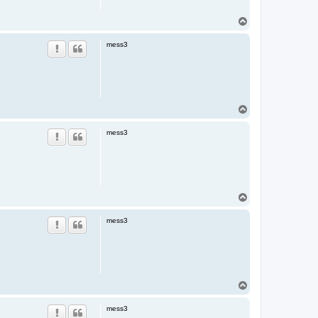
T
o
p
mess3
T
o
p
mess3
T
o
p
mess3
T
o
p
mess3