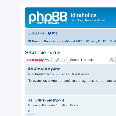
Iditaholics
Sled Dogs, Races and Fun
Quick links
FAQ
Home
Board index
Iditarod 2020
Working On It!
Post
Элитные кухни
S
Post Reply
Элитные кухни
P
by
MatthewSlerb
»
Tue Jun 25, 2024 11:46 am
o
s
Погрузитесь в мир волшебства и вкуса вместе с наши
t
Re: Элитные кухни
P
by
mess3
»
Fri May 16, 2025 8:07 pm
o
s
Econ
t