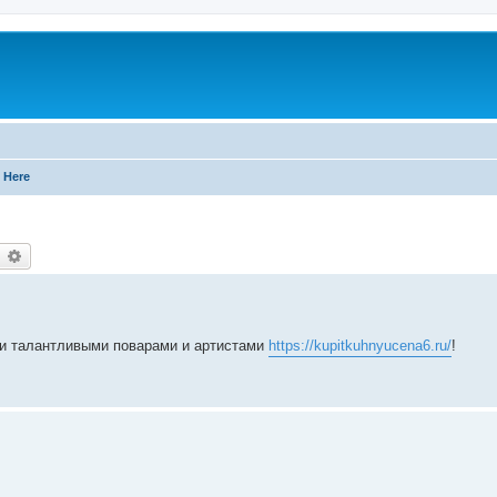
 Here
earch
Advanced search
ми талантливыми поварами и артистами
https://kupitkuhnyucena6.ru/
!