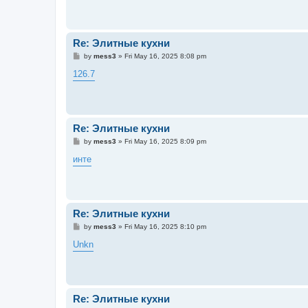
Re: Элитные кухни
P
by
mess3
»
Fri May 16, 2025 8:08 pm
o
s
126.7
t
Re: Элитные кухни
P
by
mess3
»
Fri May 16, 2025 8:09 pm
o
s
инте
t
Re: Элитные кухни
P
by
mess3
»
Fri May 16, 2025 8:10 pm
o
s
Unkn
t
Re: Элитные кухни