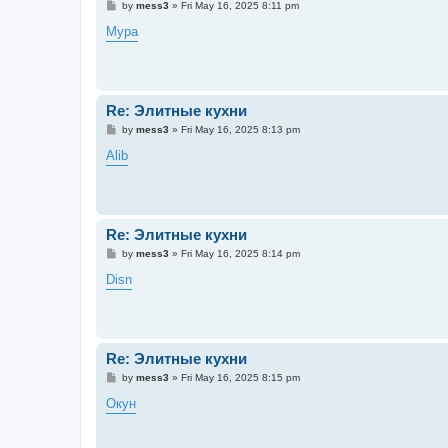
P
by
mess3
»
Fri May 16, 2025 8:11 pm
o
s
Мура
t
Re: Элитные кухни
P
by
mess3
»
Fri May 16, 2025 8:13 pm
o
s
Alib
t
Re: Элитные кухни
P
by
mess3
»
Fri May 16, 2025 8:14 pm
o
s
Disn
t
Re: Элитные кухни
P
by
mess3
»
Fri May 16, 2025 8:15 pm
o
s
Окун
t