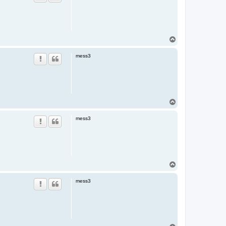
T
o
p
mess3
T
o
p
mess3
T
o
p
mess3