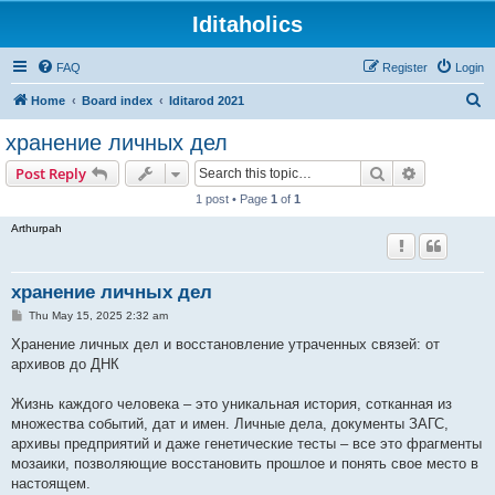
Iditaholics
FAQ
Register
Login
S
Home
Board index
Iditarod 2021
e
хранение личных дел
a
Search
Advanced s
Post Reply
r
1 post • Page
1
of
1
c
Arthurpah
h
хранение личных дел
P
Thu May 15, 2025 2:32 am
o
s
Хранение личных дел и восстановление утраченных связей: от
t
архивов до ДНК
Жизнь каждого человека – это уникальная история, сотканная из
множества событий, дат и имен. Личные дела, документы ЗАГС,
архивы предприятий и даже генетические тесты – все это фрагменты
мозаики, позволяющие восстановить прошлое и понять свое место в
настоящем.